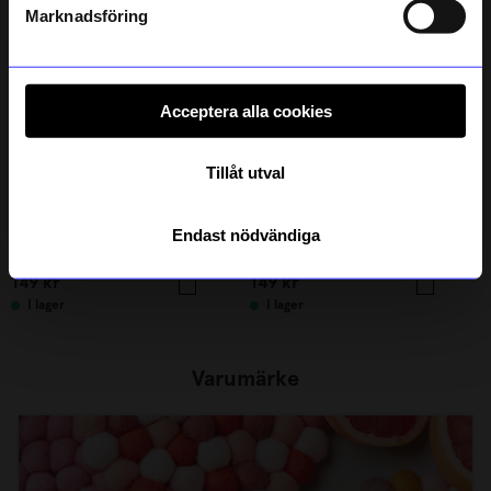
integritetspolicy
.
Marknadsföring
Acceptera alla cookies
Tillåt utval
Star trading
Star trading
Endast nödvändiga
Blockljus 7,5x15cm LED Beige
Blockljus 7,5x15cm LED Grön
149
kr
149
kr
I lager
I lager
Varumärke