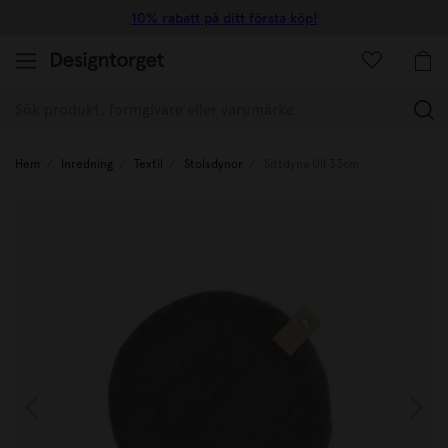
10% rabatt på ditt första köp!
(
Hem
Inredning
Textil
Stolsdynor
Sittdyna Ull 33cm