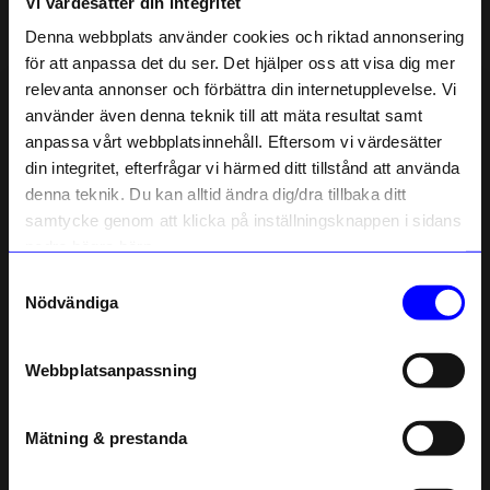
Vi värdesätter din integritet
Liknande produkter
Denna webbplats använder cookies och riktad annonsering
för att anpassa det du ser. Det hjälper oss att visa dig mer
relevanta annonser och förbättra din internetupplevelse. Vi
10% rabatt på
använder även denna teknik till att mäta resultat samt
anpassa vårt webbplatsinnehåll. Eftersom vi värdesätter
ditt första köp
din integritet, efterfrågar vi härmed ditt tillstånd att använda
Anmäl dig till vårt nyhetsbrev och bli
denna teknik. Du kan alltid ändra dig/dra tillbaka ditt
först med att få nyheter, inspiration
och unika erbjudanden!
samtycke genom att klicka på inställningsknappen i sidans
Som tack får du
10% rabatt
på ditt
nedre högra hörn.
första köp.
Samtyckesval
Name
Aveva Design
Aveva Design
Nödvändiga
Sittdyna Ull 33cm Dark Grey
Sittdyna Ull 33cm Moss green
Email
249
kr
249
kr
Webbplatsanpassning
I lager
I lager
telefonnummer
Mätning & prestanda
Andra köpte även
Registrera
Läs mer om hur vi hanterar din information i vår