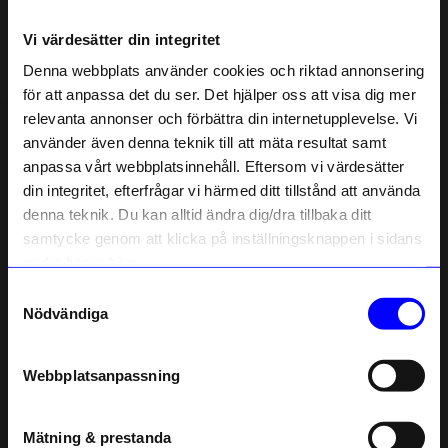
Om tillverkaren
Vi värdesätter din integritet
Denna webbplats använder cookies och riktad annonsering
för att anpassa det du ser. Det hjälper oss att visa dig mer
Liknande produkter
relevanta annonser och förbättra din internetupplevelse. Vi
10% rabatt på
använder även denna teknik till att mäta resultat samt
anpassa vårt webbplatsinnehåll. Eftersom vi värdesätter
ditt första köp
din integritet, efterfrågar vi härmed ditt tillstånd att använda
Anmäl dig till vårt nyhetsbrev och bli
denna teknik. Du kan alltid ändra dig/dra tillbaka ditt
först med att få nyheter, inspiration
och unika erbjudanden!
samtycke genom att klicka på inställningsknappen i sidans
Som tack får du
10% rabatt
på ditt
nedre högra hörn.
första köp.
Samtyckesval
Name
Nödvändiga
Email
String furniture
String furniture
Stång Metall 58 cm vit
Stång Metall 58 cm beige
Webbplatsanpassning
telefonnummer
480
kr
480
kr
I lager
I lager
Mätning & prestanda
Registrera