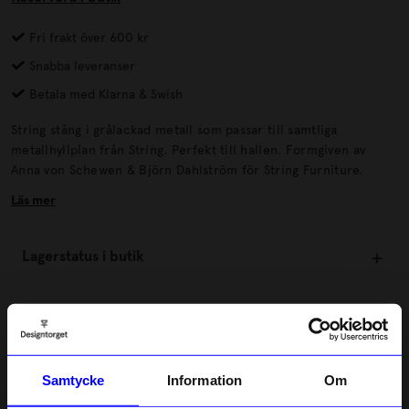
Fri frakt över 600 kr
Snabba leveranser
Betala med Klarna & Swish
String stång i grålackad metall som passar till samtliga
metallhyllplan från String. Perfekt till hallen. Formgiven av
Anna von Schewen & Björn Dahlström för String Furniture.
Läs mer
Lagerstatus i butik
Beskrivning
Information
Samtycke
Information
Om