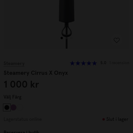
Steamery
5.0
1 recension
Steamery Cirrus X Onyx
1 000 kr
Välj
Färg
Slut i lager
Lagerstatus online
Reservera i butik