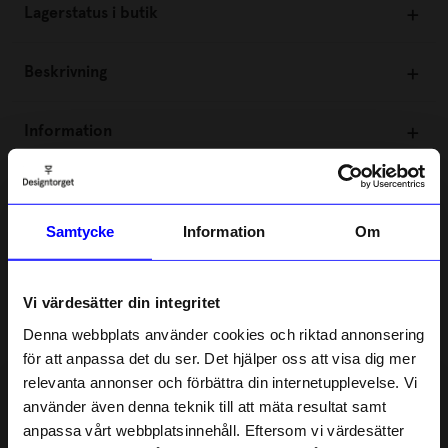
mVikt: 750 gMått: 31,1 x 14 x 9,1 cm.
Lagerstatus i butik
Beskrivning
Information
Om tillverkaren
Samtycke
Information
Om
5.0
5
☆
4
☆
Vi värdesätter din integritet
3
☆
2
☆
Denna webbplats använder cookies och riktad annonsering
1
☆
1 betyg
för att anpassa det du ser. Det hjälper oss att visa dig mer
relevanta annonser och förbättra din internetupplevelse. Vi
10% rabatt på
använder även denna teknik till att mäta resultat samt
Recensioner (1)
anpassa vårt webbplatsinnehåll. Eftersom vi värdesätter
ditt första köp