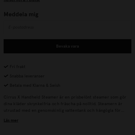
Meddela mig
Bevaka vara
Fri frakt
Snabba leveranser
Betala med Klarna & Swish
Cirrus X Handheld Steamer är en prisbelönt steamer som gör
dina kläder skrynkelfria och fräscha på nolltid. Steamern är
utrustad med en genomskinlig vattentank och hängögla för
smidig användning och förvaring och finns i tre stilrena färger.
Läs mer
Enkel att resa med Ångstryk dina kläder snabbt Kommer i flera
olika färger Ångkapacitet: 20 g/minVattentank: 85 mlSladd: 2