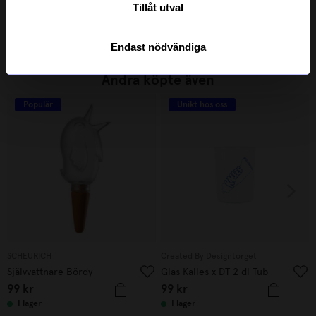
Steamer NDS Grön
Steamer NDS Beige
Tillåt utval
799
kr
799
kr
I lager
I lager
Endast nödvändiga
Andra köpte även
Populär
Unikt hos oss
SCHEURICH
Created By Designtorget
Självvattnare Bördy
Glas Kalles x DT 2 dl Tub
99
kr
99
kr
I lager
I lager