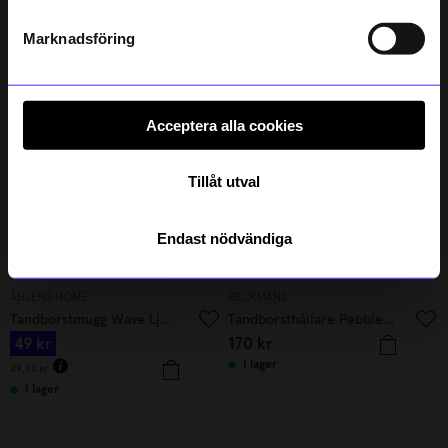
Läs mer om hur vi hanterar din information i vår
Verified by Trustvoice
integritetspolicy
.
Marknadsföring
Liknande produkter
Outlet
1%
Acceptera alla cookies
Tillåt utval
Endast nödvändiga
ÅHLÉNS HOME
BECKMANS
Tandborstmugg Wave Ljusrosa
Tandborsthållare Pebble Grön/Blå
49
kr
170
kr
I lager
49,50
kr
I lager