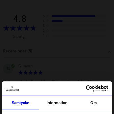
4.8
5
☆
4
☆
3
☆
2
☆
1
☆
5 betyg
Recensioner (5)
Gunvor
G
Vackra och stadiga på handfatet och perfekta för
tandborstar och tandkrämstuber
2 månader sedan
Samtycke
Information
Om
Marcello
•
åhlens.se
M