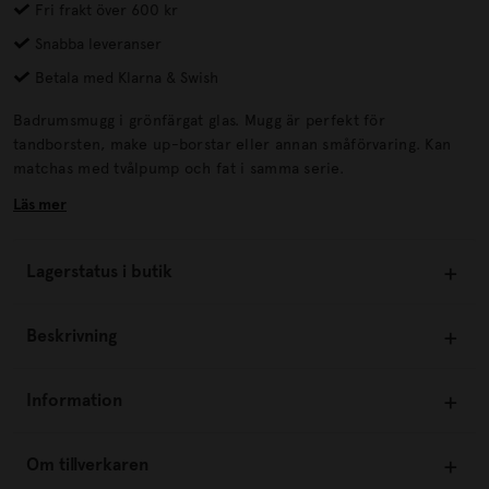
Fri frakt över 600 kr
Snabba leveranser
Betala med Klarna & Swish
Badrumsmugg i grönfärgat glas. Mugg är perfekt för
tandborsten, make up-borstar eller annan småförvaring. Kan
matchas med tvålpump och fat i samma serie.
Läs mer
Lagerstatus i butik
Beskrivning
Information
Om tillverkaren