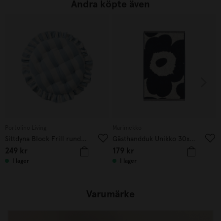
Andra köpte även
Portolino Living
Marimekko
Sittdyna Block Frill rund Blå
Gästhandduk Unikko 30x50 cm mörkblå
249
kr
179
kr
I lager
I lager
Varumärke