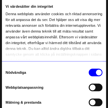
Vi värdesätter din integritet
6 månader sedan
Denna webbplats använder cookies och riktad annonsering
för att anpassa det du ser. Det hjälper oss att visa dig mer
Elin
•
åhlens.se
relevanta annonser och förbättra din internetupplevelse. Vi
E
10% rabatt på
använder även denna teknik till att mäta resultat samt
anpassa vårt webbplatsinnehåll. Eftersom vi värdesätter
ditt första köp
6 månader sedan
din integritet, efterfrågar vi härmed ditt tillstånd att använda
Anmäl dig till vårt nyhetsbrev och bli
denna teknik. Du kan alltid ändra dig/dra tillbaka ditt
först med att få nyheter, inspiration
och unika erbjudanden!
Pernilla
•
åhlens.se
samtycke genom att klicka på inställningsknappen i sidans
P
Som tack får du
10% rabatt
på ditt
nedre högra hörn.
första köp.
Samtyckesval
Name
6 månader sedan
Nödvändiga
Email
Inger
•
åhlens.se
I
Webbplatsanpassning
telefonnummer
11 månader sedan
Mätning & prestanda
Registrera