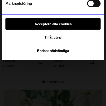
integritetspolicy
.
Marknadsföring
Unikt hos oss
Acceptera alla cookies
Tillåt utval
Printworks
Created By Designtorget
Endast nödvändiga
Spel Reverra Schack
Kort 10x15 Vallmo
1 595
kr
25
kr
I lager
I lager
Varumärke