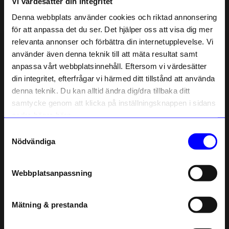
Vi värdesätter din integritet
Liknande produkter
Denna webbplats använder cookies och riktad annonsering
för att anpassa det du ser. Det hjälper oss att visa dig mer
relevanta annonser och förbättra din internetupplevelse. Vi
10% rabatt på
använder även denna teknik till att mäta resultat samt
anpassa vårt webbplatsinnehåll. Eftersom vi värdesätter
ditt första köp
din integritet, efterfrågar vi härmed ditt tillstånd att använda
Anmäl dig till vårt nyhetsbrev och bli
denna teknik. Du kan alltid ändra dig/dra tillbaka ditt
först med att få nyheter, inspiration
och unika erbjudanden!
samtycke genom att klicka på inställningsknappen i sidans
Som tack får du
10% rabatt
på ditt
nedre högra hörn.
första köp.
Samtyckesval
Name
In Flore
In Flore
Nödvändiga
Vas Donna kristall 21 cm blå
Vas Donna kristall 21 cm rosa
Email
1 000
kr
1 000
kr
Webbplatsanpassning
I lager
I lager
telefonnummer
Mätning & prestanda
Andra köpte även
Registrera
Läs mer om hur vi hanterar din information i vår
4 för 3